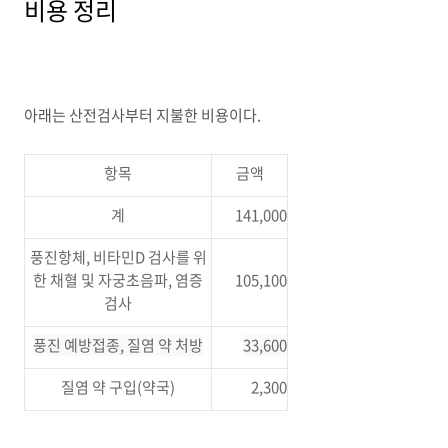
비용 정리
아래는 산전검사부터 지불한 비용이다.
항목
금액
계
141,000
풍진항체, 비타민D 검사를 위
한 채혈 및 자궁초음파, 염증
105,100
검사
풍진 예방접종, 질염 약 처방
33,600
질염 약 구입(약국)
2,300