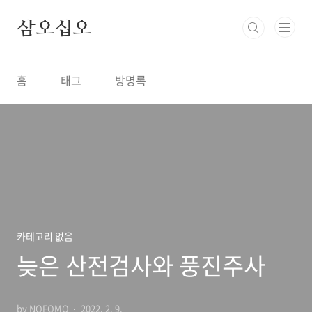
본문 바로가기
삼오십오
홈
태그
방명록
카테고리 없음
늦은 산전검사와 풍진주사
by NOFOMO
2022. 2. 9.