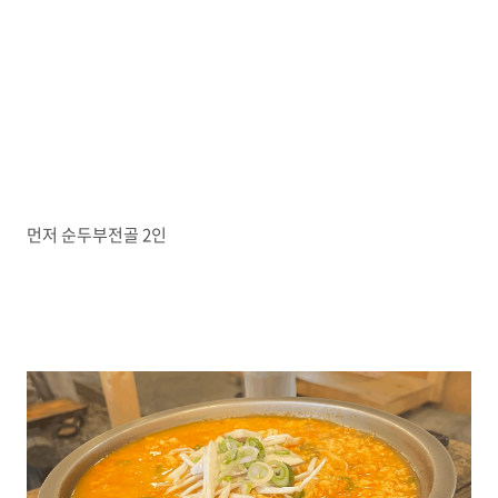
먼저 순두부전골 2인