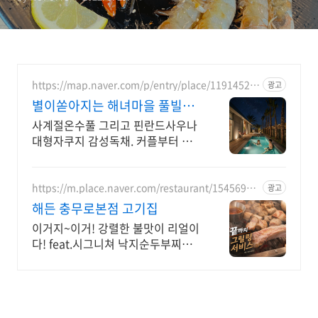
https://map.naver.com/p/entry/place/11914527
광고
06
별이쏟아지는 해녀마을 풀빌라
르세라핌도 다녀간 감성풀빌라
사계절온수풀 그리고 핀란드사우나
대형자쿠지 감성독채. 커플부터 대
가족까지 힐링숙소 여행피로 녹이는
온수풀과 스파, 불멍.제주해녀마을
돌담길 속에서느끼는 온전한휴식
https://m.place.naver.com/restaurant/15456952
광고
94
해든 충무로본점 고기집
이거지~이거! 강렬한 불맛이 리얼이
다! feat.시그니쳐 낙지순두부찌개
필수