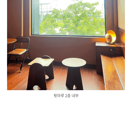
툇마루 2층 내부