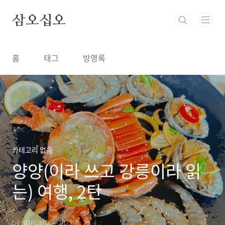
본문 바로가기
삼오십오
홈
태그
방명록
카테고리 없음
양양(이라 쓰고 강릉이라 읽
는) 여행, 2탄
by NOFOMO
2022. 9. 29.