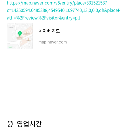
https://map.naver.com/v5/entry/place/33152153?
c=14350594.0485388,4549540.1097740,13,0,0,0,dh&placeP
ath=%2Freview%2Fvisitor&entry=plt
네이버 지도
map.naver.com
⏰ 영업시간