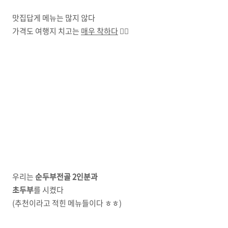
맛집답게 메뉴는 많지 않다
가격도 여행지 치고는
매우 착하다
🙆‍♀️
우리는
순두부전골 2인분과
초두부
를 시켰다
(추천이라고 적힌 메뉴들이다 ㅎㅎ)