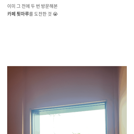
이미 그 전에 두 번 방문해본
카페 툇마루
를 도전한 것 😭