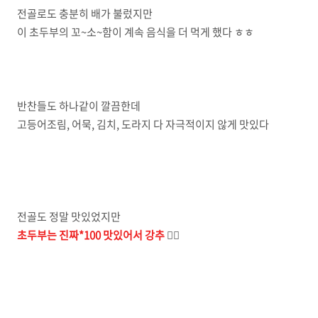
전골로도 충분히 배가 불렀지만
이 초두부의 꼬~소~함이 계속 음식을 더 먹게 했다 ㅎㅎ
반찬들도 하나같이 깔끔한데
고등어조림, 어묵, 김치, 도라지 다 자극적이지 않게 맛있다
전골도 정말 맛있었지만
초두부는 진짜*100 맛있어서 강추
🙋‍♀️