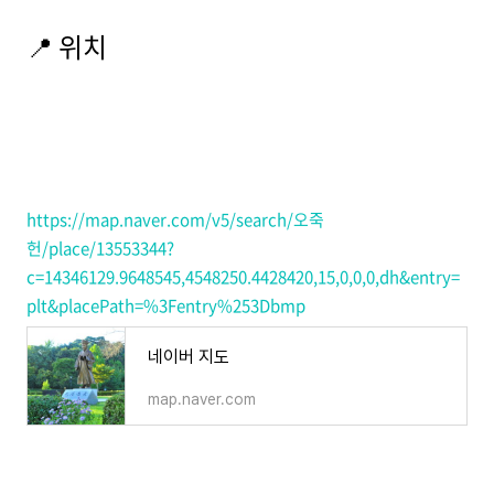
📍 위치
https://map.naver.com/v5/search/오죽
헌/place/13553344?
c=14346129.9648545,4548250.4428420,15,0,0,0,dh&entry=
plt&placePath=%3Fentry%253Dbmp
네이버 지도
map.naver.com