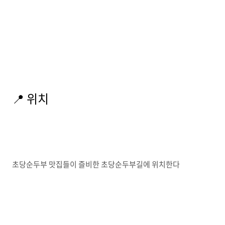
📍 위치
초당순두부 맛집들이 즐비한 초당순두부길에 위치한다