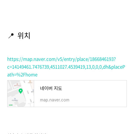
📍 위치
https://map.naver.com/v5/entry/place/1866846193?
c=14149461.7476739,4511027.4539419,13,0,0,0,dh&placeP
ath=%2Fhome
네이버 지도
map.naver.com