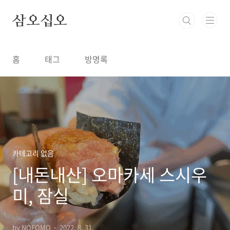
본문 바로가기
삼오십오
홈
태그
방명록
카테고리 없음
[내돈내산] 오마카세 스시우
미, 잠실
by NOFOMO
2022. 8. 31.