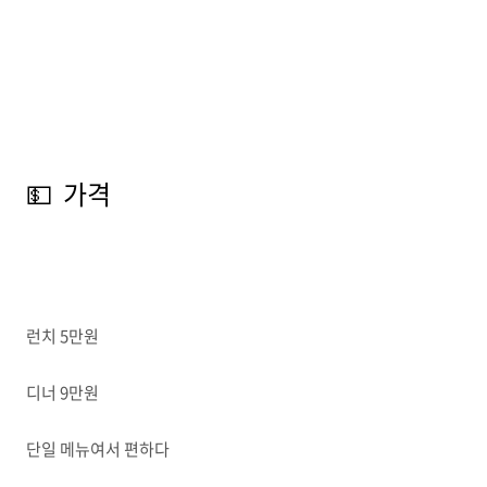
💵 가격
런치 5만원
디너 9만원
단일 메뉴여서 편하다