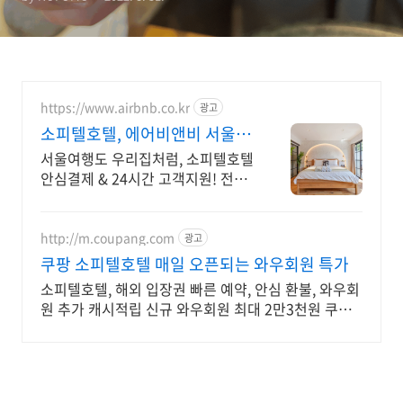
https://www.airbnb.co.kr
광고
소피텔호텔, 에어비앤비 서울 감
성 스테이
서울여행도 우리집처럼, 소피텔호텔
안심결제 & 24시간 고객지원! 전용
테라스와 바비큐 그릴이 제공되는
숙소를 예약하세요.
http://m.coupang.com
광고
쿠팡 소피텔호텔 매일 오픈되는 와우회원 특가
소피텔호텔, 해외 입장권 빠른 예약, 안심 환불, 와우회
원 추가 캐시적립 신규 와우회원 최대 2만3천원 쿠폰
팩+5% 추가적립 혜택! 여행도 이제 쿠팡에서!