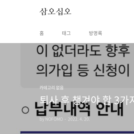
본문 바로가기
삼오십오
홈
태그
방명록
카테고리 없음
퇴사 후 챙겨야 할 3가
by NOFOMO
2022. 4. 20.