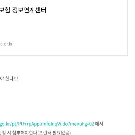
보험 정보연계센터
e.or.kr
 한다!!!
t.go.kr/pt/PtFrrpApplrInfoInqW.do?menuFg=02
에서
신청 시 첨부해야한다(
프린터 필요없음
)