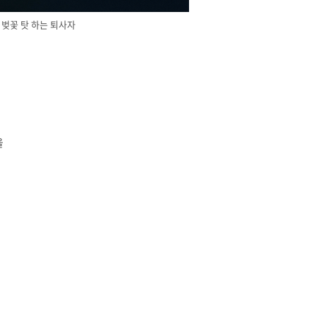
벚꽃 탓 하는 퇴사자
을