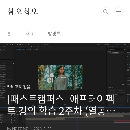
본문 바로가기
삼오십오
홈
태그
방명록
카테고리 없음
[패스트캠퍼스] 애프터이펙
트 강의 학습 2주차 (열공챌
린지)
by NOFOMO
2023. 1. 11.