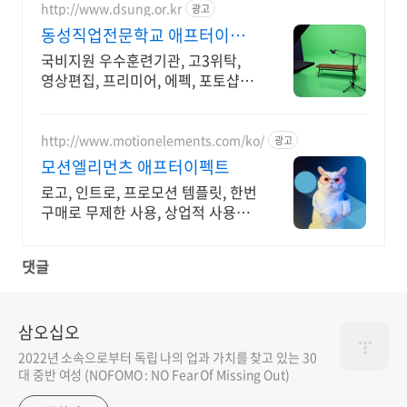
http://www.dsung.or.kr
광고
동성직업전문학교 애프터이펙
트 최신 AI활용 기능 습득
국비지원 우수훈련기관, 고3위탁,
영상편집, 프리미어, 에펙, 포토샵,
AI활용 'AI 기획과 편집까지' 초보자
도 쉽게 배우는 영상, 기업이 원하는
실무능력 완성
http://www.motionelements.com/ko/
광고
모션엘리먼츠 애프터이펙트
로고, 인트로, 프로모션 템플릿, 한번
구매로 무제한 사용, 상업적 사용
OK!
댓글
삼오십오
2022년 소속으로부터 독립 나의 업과 가치를 찾고 있는 30
대 중반 여성 (NOFOMO : NO Fear Of Missing Out)