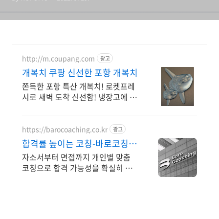
http://m.coupang.com
광고
개복치 쿠팡 신선한 포항 개복치
쫀득한 포항 특산 개복치! 로켓프레
시로 새벽 도착 신선함! 냉장고에 잠
시 두면 살아나는 쫄깃함! 30년 전통
의 맛을 경험하세요.
https://barocoaching.co.kr
광고
합격률 높이는 코칭-바로코칭 1
대1 합격 컨설팅
자소서부터 면접까지 개인별 맞춤
코칭으로 합격 가능성을 확실히 높
입니다 전현직 면접관 기준으로 합
격 가능성을 높이는 실전 맞춤 코칭