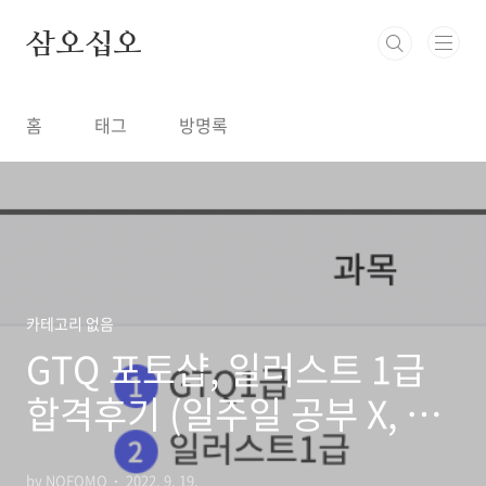
본문 바로가기
삼오십오
홈
태그
방명록
카테고리 없음
GTQ 포토샵, 일러스트 1급
합격후기 (일주일 공부 X, 개
복치 후기)
by NOFOMO
2022. 9. 19.