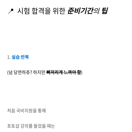
📍 시험 합격을 위한
준비기간
의
팁
1.
실습
반복
(넘 당연하쥬? 하지만
뼈저리게 느껴야 함
)
처음 국비지원을 통해
포토샵 강의를 들었을 때는