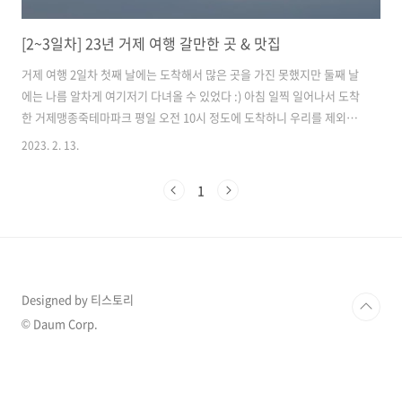
[2~3일차] 23년 거제 여행 갈만한 곳 & 맛집
거제 여행 2일차 첫째 날에는 도착해서 많은 곳을 가진 못했지만 둘째 날
에는 나름 알차게 여기저기 다녀올 수 있었다 :) 아침 일찍 일어나서 도착
한 거제맹종죽테마파크 평일 오전 10시 정도에 도착하니 우리를 제외하
고 두 가족 정도?! 있어서 조용하니 참 좋았던 곳 🙆‍♀️ 📍 위치 경남 거제시
2023. 2. 13.
하청면 거제북로 700
https://map.naver.com/v5/entry/place/20059127?
1
placePath=%2Fhome&entry=plt&c=15,0,0,0,dh 네이버 지도 공간
을 검색합니다. 생활을 연결합니다. 장소, 버스, 지하철, 도로 등 모든 공
간의 정보를 하나의 검색으로 연결한 새로운 지도를 만나보세요.
map.naver.com 바다 바로 건너편에 위치해서 대나무숲 사이로 바다
도 간간히..
Designed by 티스토리
© Daum Corp.