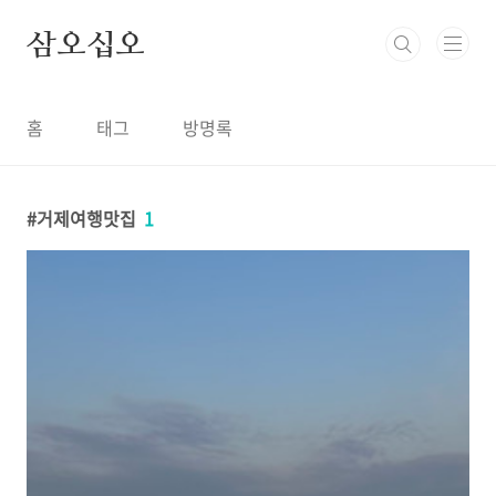
본문 바로가기
삼오십오
홈
태그
방명록
거제여행맛집
1