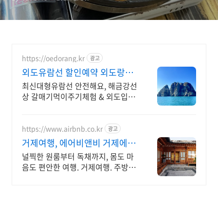
https://oedorang.kr
광고
외도유람선 할인예약 외도랑
200대 무료주차
최신대형유람선 안전해요, 해금강선
상 갈매기먹이주기체험 & 외도입도
총 3시간 외도와 가장 가까운 유람
선 멀미걱정 없어요
https://www.airbnb.co.kr
광고
거제여행, 에어비앤비 거제에서
살아보기
널찍한 원룸부터 독채까지, 몸도 마
음도 편안한 여행. 거제여행. 주방,
수영장, 자쿠지, 아기 침대. 필요한
모든 게 갖춰진 숙소를 예약하세요.