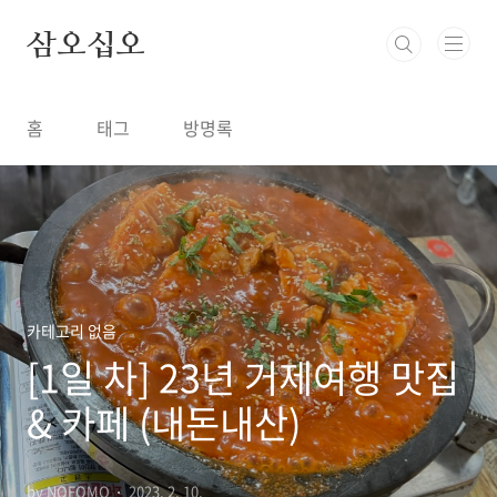
본문 바로가기
삼오십오
홈
태그
방명록
카테고리 없음
[1일 차] 23년 거제여행 맛집
& 카페 (내돈내산)
by NOFOMO
2023. 2. 10.