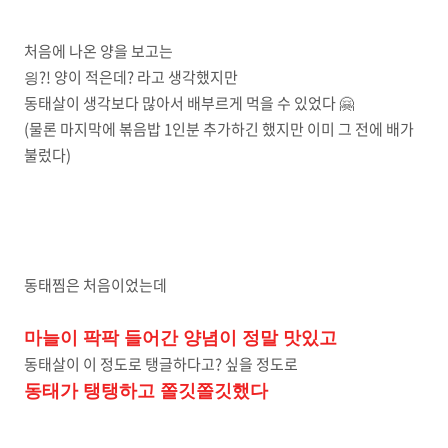
처음에 나온 양을 보고는
읭?! 양이 적은데? 라고 생각했지만
동태살이 생각보다 많아서 배부르게 먹을 수 있었다 🤗
(물론 마지막에 볶음밥 1인분 추가하긴 했지만 이미 그 전에 배가
불렀다)
동태찜은 처음이었는데
마늘이 팍팍 들어간 양념이 정말 맛있고
동태살이 이 정도로 탱글하다고? 싶을 정도로
동태가 탱탱하고 쫄깃쫄깃했다