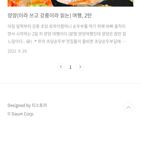
양양(이라 쓰고 강릉이라 읽는) 여행, 2탄
아침 일찍부터 강릉 초당 토박이할머니 순두부를 먹기 위해 바삐 움직이
면서 시작하는 2일 차 양양 여행이다 (분명 양양여행인데 양양은 잠만 잠
느낌이다.. 😆) 📍 위치 초당순두부 맛집들이 즐비한 초당순두부길에 위
치한다 https://map.naver.com/v5/entry/place/33152153?
2022. 9. 29.
c=14350594.0485388,4549540.1097740,13,0,0,0,dh&placePath=%2Frev
네이버 지도 강릉시 초당동 map.naver.com ⏰ 영업시간 8:00 ~ 20:00
1
라스트오더 19:00 15:30 ~ 17:00 브레이크 타임 매주 화요일 휴무 🚕 주
차 식당 앞에 주차장 이용 그런데 이 쪽에 워낙 순두부 맛집들이 즐비해
서 점심 피크 ..
Designed by 티스토리
© Daum Corp.