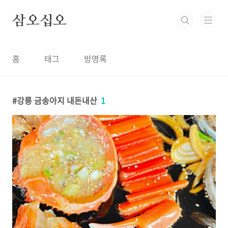
본문 바로가기
삼오십오
홈
태그
방명록
강릉 금송아지 내돈내산
1