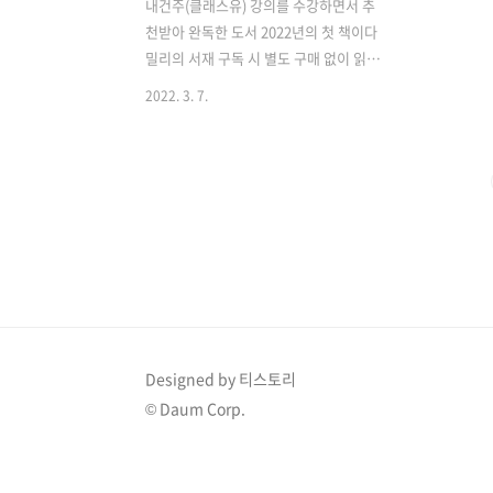
내건주(클래스유) 강의를 수강하면서 추
천받아 완독한 도서 2022년의 첫 책이다
밀리의 서재 구독 시 별도 구매 없이 읽을
수 있다 (추천할만한 사람들) 회사생활,
2022. 3. 7.
직장생활 자체가(사람) 영 마음에 맞지 않
아 내 일을 시작하고 싶은 사람들이 읽을
만한 책 후반부에 하이티켓 클로징까지는
읽지 않아도 될 것 같다 한 번 읽고 다시
스윽 훑으면서 밑줄 그었던 부분을 정리
했다 1장. 나는 어떻게 나의 성공과 부, 삶
의 의미를 찾았는가 2장. 내 인생을 바꿔
준 개념, 부의 삼각형 3장. 당신은 어떤 유
형의 사람인가 4장. 당신을 비싸게 팔려면
고소득 스킬을 장착하라 5장. 왜 어떤 사
람은 다른 사람보다 더 성공할까 6장. 최
Designed by 티스토리
고의 생산성을 만드는 5가지 필수열쇠 7
© Daum Corp.
장. 팔려고 하지 말고 필요하게 만들어라
8장. 지속..