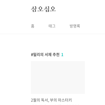
본문 바로가기
삼오십오
홈
태그
방명록
밀리의 서재 추천
1
2월의 독서, 부의 마스터키