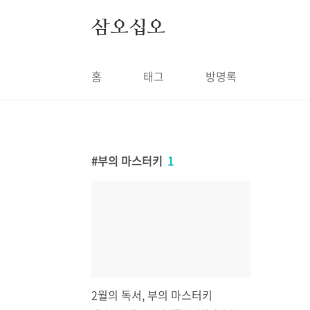
본문 바로가기
삼오십오
홈
태그
방명록
부의 마스터키
1
2월의 독서, 부의 마스터키