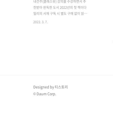
내건주(클래스유) 강의를 수강하면서 추
천받아 완독한 도서 2022년의 첫 책이다
밀리의 서재 구독 시 별도 구매 없이 읽을
수 있다 (추천할만한 사람들) 회사생활,
2022. 3. 7.
직장생활 자체가(사람) 영 마음에 맞지 않
아 내 일을 시작하고 싶은 사람들이 읽을
만한 책 후반부에 하이티켓 클로징까지는
읽지 않아도 될 것 같다 한 번 읽고 다시
스윽 훑으면서 밑줄 그었던 부분을 정리
했다 1장. 나는 어떻게 나의 성공과 부, 삶
의 의미를 찾았는가 2장. 내 인생을 바꿔
준 개념, 부의 삼각형 3장. 당신은 어떤 유
형의 사람인가 4장. 당신을 비싸게 팔려면
고소득 스킬을 장착하라 5장. 왜 어떤 사
람은 다른 사람보다 더 성공할까 6장. 최
Designed by 티스토리
고의 생산성을 만드는 5가지 필수열쇠 7
© Daum Corp.
장. 팔려고 하지 말고 필요하게 만들어라
8장. 지속..