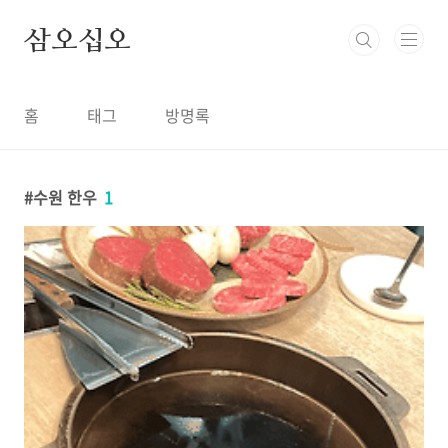
본문 바로가기
삼오십오
홈
태그
방명록
수원 한우
1