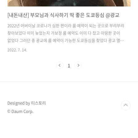
[내돈내산] 부모님과 식사하기 딱 좋은 도쿄등심 @광교
2022년 어버이날 코로나가 심한 편이라 룸 예약이 되는 곳으로 부랴부랴
찾아보았다 이미 늦었는지 가보정 룸 예약도 이미 다 찼고 마땅한 곳이
없었다 그러던 중 광교에 룸 예약이 가능한 도쿄등심을 찾았다 광교 앨리
웨이 건물에 있는 곳인데 예전에 방문했을 때 아가가 있는 가족단위가 참
2022. 7. 14.
많아서 기억에 남았던 곳이다 처음 가는 곳인데다가, 아버지가 고기파가
아니셔서 걱정했는데 부모님 두 분 모두 너무 만족하셔서 나까지 기분이
1
좋았다! 어버이날, 도쿄등심, 성공적 😏 어버이날이 아니여도 가족 단위
의 행사가 있을 때 수원에서 룸이 있는 식당을 찾을 때 방문하면 좋을 공
간이었다 :) 📍 예약 네이버에서 가능하다 (단, 룸 예약 시 반드시 매장 전
화 문의 필요) 네이버 지도 수원시 영통구 원천동 map.naver.c..
Designed by 티스토리
© Daum Corp.