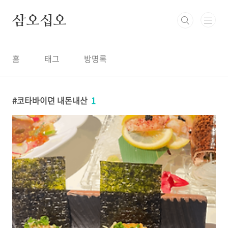
본문 바로가기
삼오십오
홈
태그
방명록
코타바이뎐 내돈내산
1