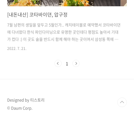
[내돈내산] 코타바이뎐, 압구정
7월 남편의 생일을 앞두고 5월인가.. 캐치테이블로 예약했서 코타바이뎐
에 다녀왔다 한식 파인다이닝으로 유명한 곳인데다 평점도 높아서 기대
가 컸다 :) 이 곳도 술을 반드시 함께 해야 하는 곳이여서 삼성동 쪽에 호
텔을 잡고 차는 가져가지 않았다 😆 (작정을 하고 갔다 ㅋㅋㅋㅋ) 🔍 위치
2022. 7. 21.
압구정로데오역에서 도보로 5분 거리 네이버 지도 강남구 신사동
map.naver.com ⏰ 영업시간 월~토 / 17:30 ~ 22:00 예약은 17:30 /
1
18:00 / 18:30 / 19:00 네 타임 가능 🍽 메뉴 및 1인 당 가격 - 코타 기본
맡김차림 코스 : 9.5만 - 코타 vip 시그니처 코스 : 12만 ☞ 맡김차림 코스
에 랍스터 사시미 + 데일리 솥밥 추가 - 코타 vip 스테이크 코스 : 15만 ☞
시그니..
Designed by 티스토리
© Daum Corp.