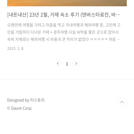
[내돈내산] 23년 2월, 거제 숙소 후기 (덴바스타료칸, 바람의언덕리조트)
오랜만에 여행을 가려고 마음을 먹고 국내여행과 해외여행 중, 고민에 고
민을 거듭하다 다녀온 거제 + 경주여행 사실 숙박을 좋은 곳으로 잡아서
숙박 자체로는 해외여행 시 비용과 큰 차이가 없었다 ㅋㅋㅋㅋㅋ 처음 이
용해 본 료칸형태의 숙소와 편백나무 욕조가 있던 숙소 두 군데를 비교
2023. 2. 8.
고고싱! 덴바스타 료칸 호텔 먼저 첫 날 예약한 곳은 덴바스타 료칸 호텔
이었다 📍 위치
1
https://map.naver.com/v5/search/%EA%B1%B0%EC%A0%9C%
placePath=%3Fentry=pll%26from=nx%26fromNxList=true&c=15,0,0,0
네이..
Designed by 티스토리
© Daum Corp.