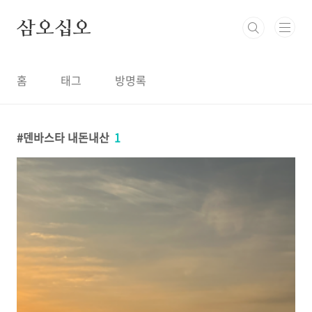
본문 바로가기
삼오십오
홈
태그
방명록
덴바스타 내돈내산
1