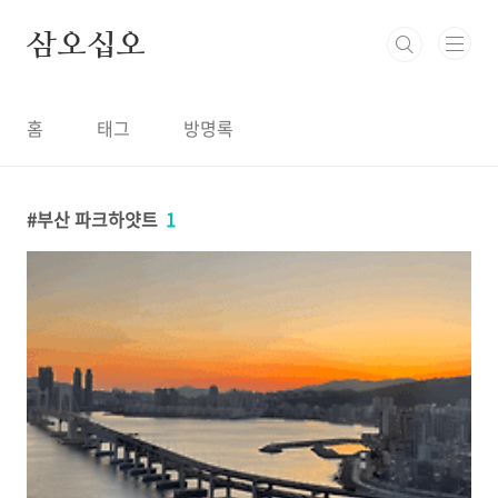
본문 바로가기
삼오십오
홈
태그
방명록
부산 파크하얏트
1