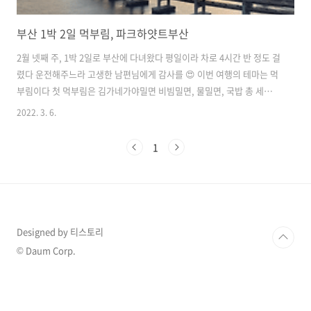
부산 1박 2일 먹부림, 파크하얏트부산
2월 넷째 주, 1박 2일로 부산에 다녀왔다 평일이라 차로 4시간 반 정도 걸
렸다 운전해주느라 고생한 남편님에게 감사를 😍 이번 여행의 테마는 먹
부림이다 첫 먹부림은 김가네가야밀면 비빔밀면, 물밀면, 국밥 총 세가지
메뉴를 시켰다 세 가지 음식 모두 고기 맛이 정말 좋았다 좋은 고기를 쓰
2022. 3. 6.
는 게 느껴지는 맛이다 양념도 슴슴해서 배가 불렀지만 계속 입에 들어갔
다 :p (가게 앞에 주차가 가능하지만 공간이 크지 않아서 나오는 차가 있
1
다면 바로 주차해야 멍이득) 모모스 커피 월드바리스타 챔피언의 카페로
유명한 곳으로 오늘의 핸드드립 한 잔과 플랫화이트, 원두 두 가지를 구
입했다 (부산 시그니처블렌드, 에스쇼콜라) 핸드드립이 꽤 괜찮았다 돌
아와서 바로 먹어본 원두도 추천각 부산 시그니처는 신 맛이 좀 느껴지는
고..
Designed by 티스토리
© Daum Corp.