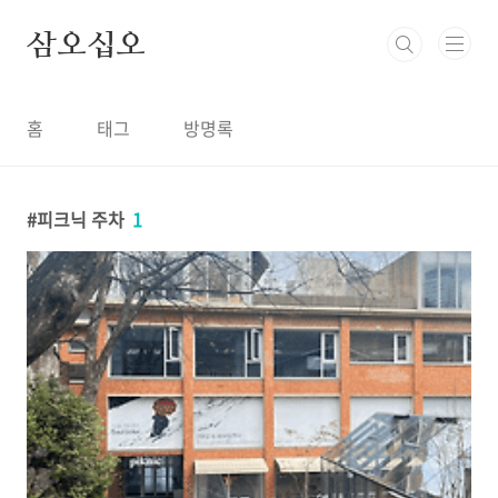
본문 바로가기
삼오십오
홈
태그
방명록
피크닉 주차
1