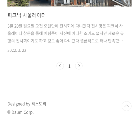
피크닉 사울레이터
3월 20일 일요일 오전 오랜만에 전시회에 다녀왔다 전시명은 피크닉 사
울레이터 창문을 통해 어렴풋이 사진에 어떠한 조예도 없지만 새로운 유
형의 전시회이기도 하고 평도 좋아 다녀왔다 결론적으로 꽤나 만족했다
:) * 내가 검색했을 1월에는 꽤 인기가 있어서인지 주말 예약이 어려워 3
2022. 3. 22.
월 20일로 겨우 다녀왔는데 이제보니 전시 기간이 5월 29일까지로 늘어
나 있다 (며칠 전까지만 해도 3월 말까지로 알고 있었는데 인기덕택인듯)
1
3월 22일 현재 4~5월 주말 예약이 충분히 가능해서 일상에 새로움이 부
족하신 분들에게 강추한다! 📞 예약방법 네이버에서 사전 예매
https://booking.naver.com/booking/12/bizes/619461 전시회 티
켓부스에서 예약자 전화번호 확인 후 종이 티켓 수령하여..
Designed by 티스토리
© Daum Corp.