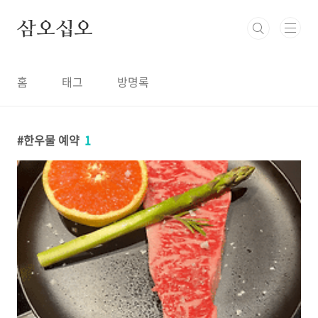
본문 바로가기
삼오십오
홈
태그
방명록
한우물 예약
1