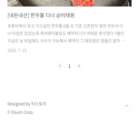
[내돈내산] 한우물 디너 @이태원
유튜브에서 보고 가고싶던 한우물 6월 초 기준 오픈한지 얼마 안되서 디
너 타임만 있었는데 캐치테이블로도 예약하기가 어려운 편이었다 7월인
지금은 낮 타임에도 식사가 가능해서 예약이 그 때만큼은 힘들진 않아 보
인다 [한우 그릴링 코스를 부담없이 콤팩트하게 제공한다] 라는 설명답게
2022. 7. 12.
가격은 생각보다 괜찮은 편이다 😎 점심 인 당 3.9만원 저녁 인 당 5.9만
원 다만, 술을 무조건 시켜야한다 (다행히 글라스로도 시킬 수는 있는 듯)
1
🚗 주차공간은 없다고 보는 게 맞다 용산구청에 주차하길 추천한다 일단
한 줄 평은 이태원에서, 한우를 이 가격에 내놓는 것은 힘든 일인 듯 하다
먼저 메뉴(6월 초 디너 기준) 첫 번째, 에피타이저 수제리코타치즈와 김
부각을 올린 한우타르타르다 치즈와 한우가 고소하게 어우러져서 입맛..
Designed by 티스토리
© Daum Corp.