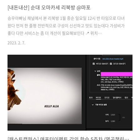
[내돈내산] 순대 오마카세 리북방 @마포
승우아빠님 채널에서 본 리북방 1월 중순 일요일 12시 반 타임으로 다녀
왔다 먼저 한 줄평 전반적으로 구성이 신선하고 맛도 있는데다 가성비가
좋다 다만 서비스는 좀 더 개선이 필요해보인다 📍 위치
https://map.naver.com/v5/entry/place/1625759346?
2023. 2. 7.
placePath=%2F&entry=plt&c=16.13,0,0,0,dh 네이버 지도 리북방
map.naver.com 마포역 1번출구에서 260여미터로 매우 가까워 접근
성이 좋다 🍽️ 메뉴 메뉴는 순대 오마카세라는 소개에서 알 수 있듯이 단
일코스요리 한 가지다 단지 주중 점심만 메뉴가 약간 단촐하게 구성된 듯
하다 주말 저녁 기준 메뉴는 아래 사진에서 자세히 리뷰 * 점심은 음료가
필수이고, 저녁은 주류가 필수 💵 가격 평일 점..
[패스트캠퍼스] 애프터이펙트 강의 학습 5주차 (열공챌린지)