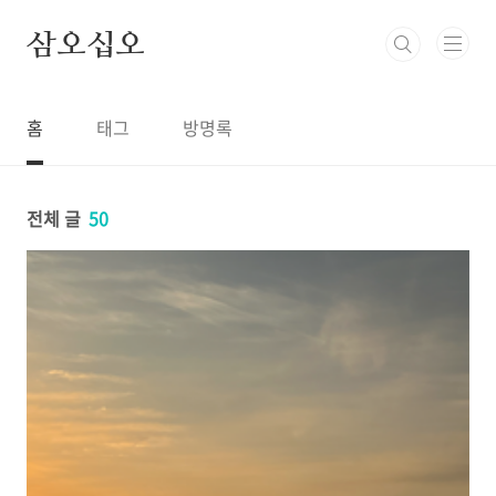
본문 바로가기
삼오십오
홈
태그
방명록
전체 글
50