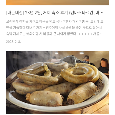
[내돈내산] 23년 2월, 거제 숙소 후기 (덴바스타료칸, 바람의언덕리조트)
오랜만에 여행을 가려고 마음을 먹고 국내여행과 해외여행 중, 고민에 고
민을 거듭하다 다녀온 거제 + 경주여행 사실 숙박을 좋은 곳으로 잡아서
숙박 자체로는 해외여행 시 비용과 큰 차이가 없었다 ㅋㅋㅋㅋㅋ 처음 이
용해 본 료칸형태의 숙소와 편백나무 욕조가 있던 숙소 두 군데를 비교
2023. 2. 8.
고고싱! 덴바스타 료칸 호텔 먼저 첫 날 예약한 곳은 덴바스타 료칸 호텔
이었다 📍 위치
https://map.naver.com/v5/search/%EA%B1%B0%EC%A0%9C%
placePath=%3Fentry=pll%26from=nx%26fromNxList=true&c=15,0,0,0
네이..